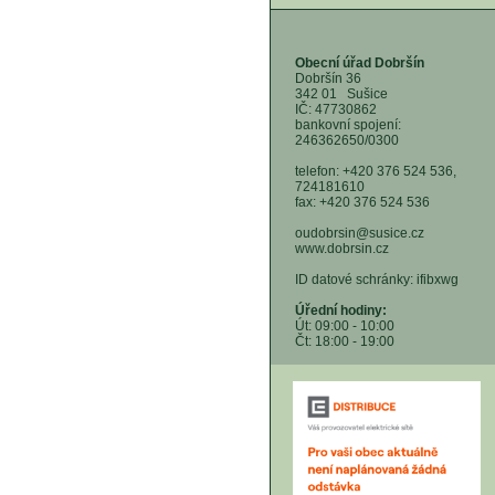
Obecní úřad Dobršín
Dobršín 36
342 01 Sušice
IČ: 47730862
bankovní spojení:
246362650/0300
telefon: +420 376 524 536,
724181610
fax: +420 376 524 536
oudobrsin@susice.cz
www.dobrsin.cz
ID datové schránky: ifibxwg
Úřední hodiny:
Út: 09:00 - 10:00
Čt: 18:00 - 19:00