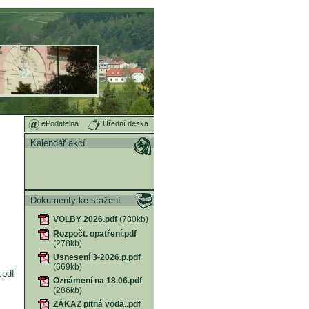
ePodatelna
Úřední deska
Kalendář akcí
Dokumenty ke stažení
VOLBY 2026.pdf
(780kb)
Rozpočt. opatření.pdf
(278kb)
Usnesení 3-2026.p.pdf
(669kb)
.pdf
Oznámení na 18.06.pdf
(286kb)
ZÁKAZ pitná voda..pdf